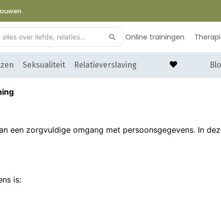
trouwen
Online trainingen
Therap
nzen
Seksualiteit
Relatieverslaving
Blo
hing
an een zorgvuldige omgang met persoonsgegevens. In deze 
ns is: