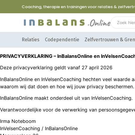
Coaching, therapie en trainingen voor relaties & zelfver
Relaties
Codependentie
Zelfvertrouwen & Gre
PRIVACYVERKLARING – InBalansOnline en InVelsenCoac
Deze privacyverklaring geldt vanaf 27 april 2026
InBalansOnline en InVelsenCoaching hechten veel waarde a
waarom wij dat doen en hoe wij jouw privacy beschermen.
InBalansOnline maakt onderdeel uit van InVelsenCoaching.
Verantwoordelijke voor de verwerking van persoonsgegeve
Irma Noteboom
InVelsenCoaching / InBalansOnline