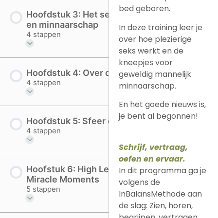
bed geboren.
Hoofdstuk 3: Het seksuele systeem
en minnaarschap
In deze training leer je
4 stappen
over hoe plezierige
seks werkt en de
kneepjes voor
Hoofdstuk 4: Over de vrouw
geweldig mannelijk
4 stappen
minnaarschap.
En het goede nieuws is,
je bent al begonnen!
Hoofdstuk 5: Sfeer creëren
4 stappen
Schrijf, vertraag,
oefen en ervaar.
Hoofstuk 6: High Level Opwinding en
In dit programma ga je
Miracle Moments
volgens de
5 stappen
InBalansMethode aan
de slag: Zien, horen,
begrijpen, vertragen,