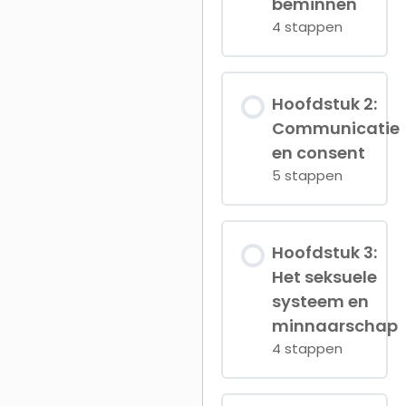
beminnen
4 stappen
Hoofdstuk
Hoofdstuk 2:
inhoud
Communicatie
en consent
0%
0/
VOLTOOID
st
5 stappen
Hoofdstuk
Stap 1.1 Als
Hoofdstuk 3:
goede minnaar
inhoud
Het seksuele
geboren?
systeem en
0%
0/
VOLTOOID
st
minnaarschap
Stap 1.2 Jouw
4 stappen
seksuele
ontwikkeling
Stap 2.1 Let’s talk
about seks