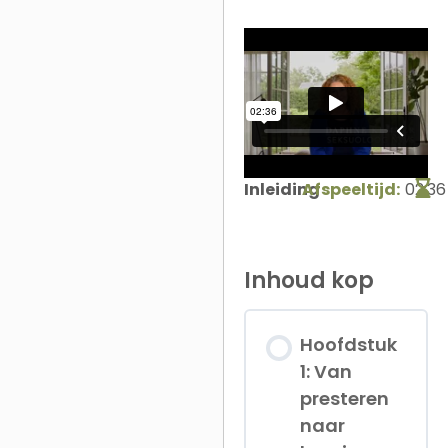
Inleiding
Afspeeltijd:
02:36
Inhoud kop
Hoofdstuk
1: Van
presteren
naar