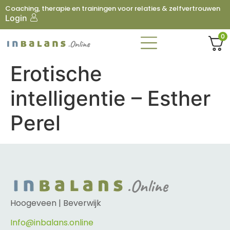
Coaching, therapie en trainingen voor relaties & zelfvertrouwen
Login
0
Erotische
intelligentie – Esther
Perel
Hoogeveen | Beverwijk
Info@inbalans.online