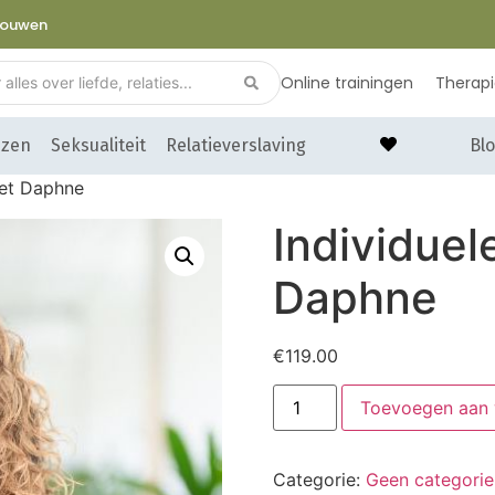
trouwen
Online trainingen
Therap
nzen
Seksualiteit
Relatieverslaving
Blo
met Daphne
Individuel
Daphne
€
119.00
Toevoegen aan
Categorie:
Geen categorie