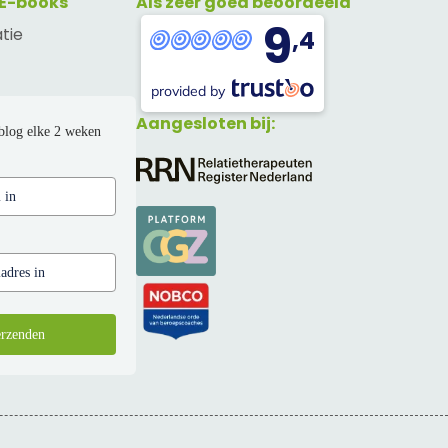
 E-books
Als zeer goed beoordeeld
9
atie
,4
provided by
Aangesloten bij:
blog elke 2 weken
rzenden