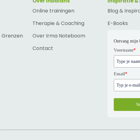
Over Inbalans
Inspiratie &
Online trainingen
Blog & Inspir
Therapie & Coaching
E-Books
& Grenzen
Over Irma Noteboom
Ontvang mijn 
Contact
Voornaam
*
Email
*
Ve