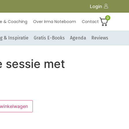
Login
0
ie & Coaching
Over Irma Noteboom
Contact
g & Inspiratie
Gratis E-Books
Agenda
Reviews
e sessie met
 winkelwagen