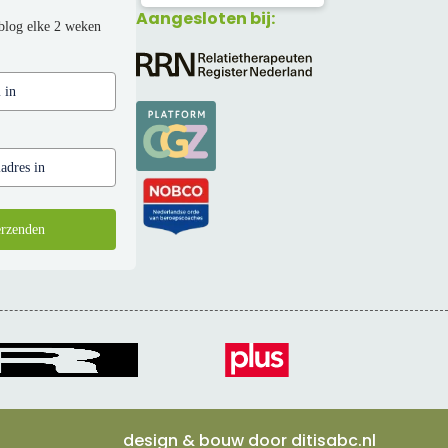
Aangesloten bij:
blog elke 2 weken
rzenden
design & bouw door
ditisabc.nl