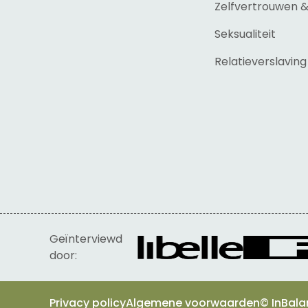
Zelfvertrouwen 
Seksualiteit
Relatieverslaving
Geïnterviewd
door:
Privacy policy
Algemene voorwaarden
© InBala