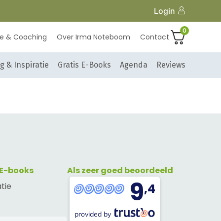
Login
0
ie & Coaching
Over Irma Noteboom
Contact
g & Inspiratie
Gratis E-Books
Agenda
Reviews
 E-books
Als zeer goed beoordeeld
9
atie
,4
provided by