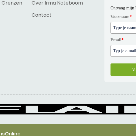
& Grenzen
Over Irma Noteboom
Ontvang mijn 
Contact
Voornaam
*
Email
*
Ve
nsOnline