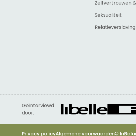
Zelfvertrouwen 
Seksualiteit
Relatieverslaving
Geïnterviewd
door:
Privacy policy
Algemene voorwaarden
© InBala