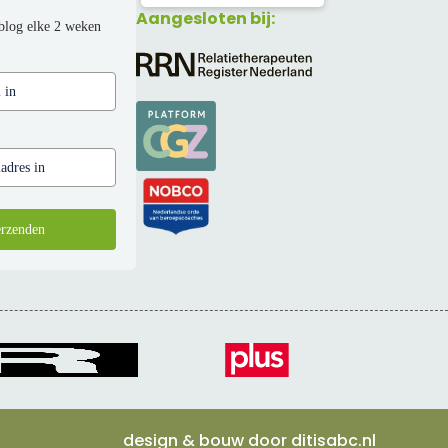
Aangesloten bij:
blog elke 2 weken
rzenden
design & bouw door
ditisabc.nl