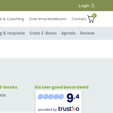
Login
0
ie & Coaching
Over Irma Noteboom
Contact
g & Inspiratie
Gratis E-Books
Agenda
Reviews
 E-books
Als zeer goed beoordeeld
9
atie
,4
provided by