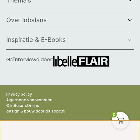
Thema's
Over Inbalans
Inspiratie & E-Books
Geïnterviewd door:
Privacy policy
Algemene voorwaarden
© InBalansOnline
design & bouw door
ditisabc.nl
0