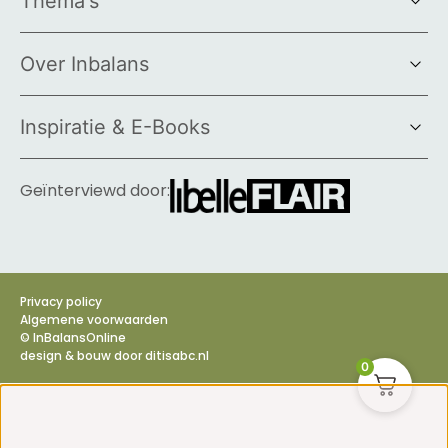
Thema's
Over Inbalans
Inspiratie & E-Books
Geïnterviewd door:
Privacy policy
Algemene voorwaarden
© InBalansOnline
design & bouw door
ditisabc.nl
0