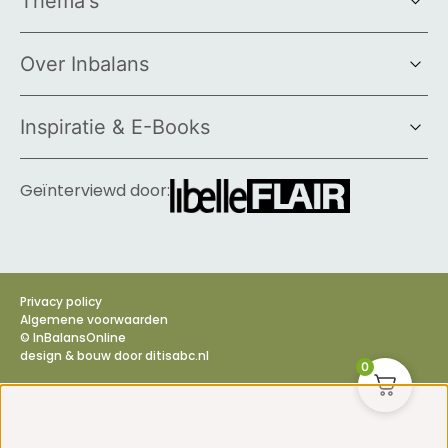
Thema's
Over Inbalans
Inspiratie & E-Books
Geïnterviewd door:
Privacy policy
Algemene voorwaarden
© InBalansOnline
design & bouw door
ditisabc.nl
0