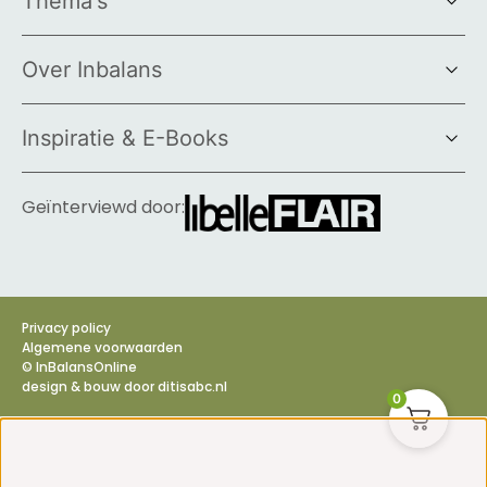
Thema's
Over Inbalans
Inspiratie & E-Books
Geïnterviewd door:
Privacy policy
Algemene voorwaarden
© InBalansOnline
design & bouw door
ditisabc.nl
0