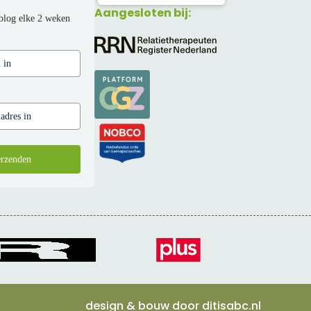
Aangesloten bij:
blog elke 2 weken
rzenden
design & bouw door
ditisabc.nl