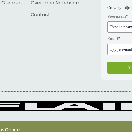
& Grenzen
Over Irma Noteboom
Ontvang mijn 
Contact
Voornaam
*
Email
*
Ve
nsOnline