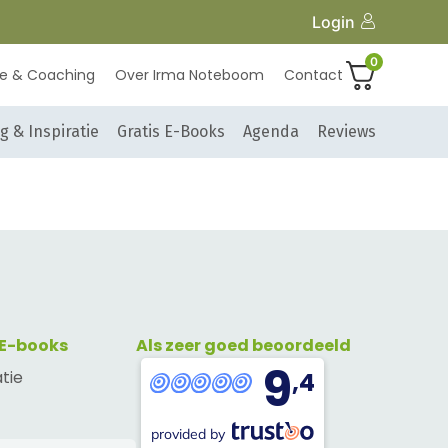
Login
0
ie & Coaching
Over Irma Noteboom
Contact
g & Inspiratie
Gratis E-Books
Agenda
Reviews
 E-books
Als zeer goed beoordeeld
9
atie
,4
provided by