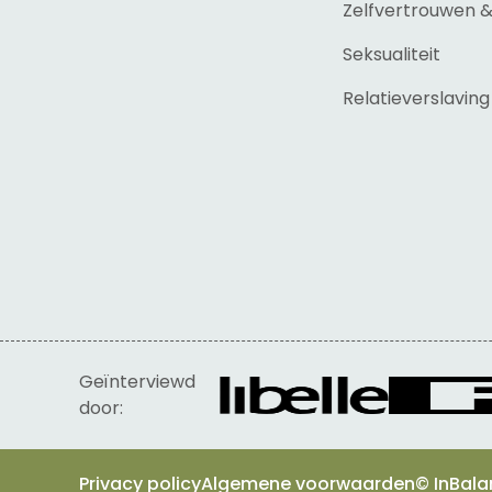
Zelfvertrouwen 
Seksualiteit
Relatieverslaving
Geïnterviewd
door:
Privacy policy
Algemene voorwaarden
© InBala