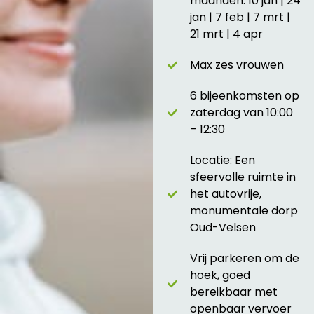
maanden: 10 jan | 24
jan | 7 feb | 7 mrt |
21 mrt | 4 apr
Max zes vrouwen
6 bijeenkomsten op
zaterdag van 10:00
– 12:30
Locatie: Een
sfeervolle ruimte in
het autovrije,
monumentale dorp
Oud-Velsen
Vrij parkeren om de
hoek, goed
bereikbaar met
openbaar vervoer