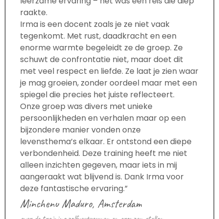
leerzame ervaring – het was een reis die diep
raakte.
Irma is een docent zoals je ze niet vaak
tegenkomt. Met rust, daadkracht en een
enorme warmte begeleidt ze de groep. Ze
schuwt de confrontatie niet, maar doet dit
met veel respect en liefde. Ze laat je zien waar
je mag groeien, zonder oordeel maar met een
spiegel die precies het juiste reflecteert.
Onze groep was divers met unieke
persoonlijkheden en verhalen maar op een
bijzondere manier vonden onze
levensthema’s elkaar. Er ontstond een diepe
verbondenheid. Deze training heeft me niet
alleen inzichten gegeven, maar iets in mij
aangeraakt wat blijvend is. Dank Irma voor
deze fantastische ervaring.”
Minchenu Maduro, Amsterdam
over de training zelfvertrouwen en grenzen stellen