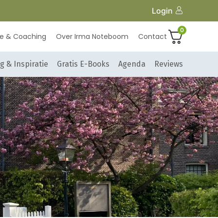
Login
0
ie & Coaching
Over Irma Noteboom
Contact
g & Inspiratie
Gratis E-Books
Agenda
Reviews