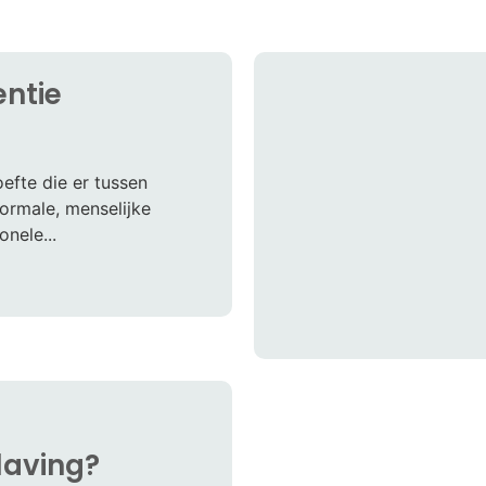
ntie
efte die er tussen
normale, menselijke
nele...
laving?