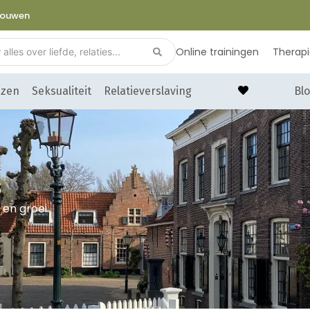
trouwen
Online trainingen
Therap
nzen
Seksualiteit
Relatieverslaving
Blo
s
 en groei.