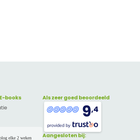
 E-books
Als zeer goed beoordeeld
9
atie
,4
provided by
Aangesloten bij:
blog elke 2 weken