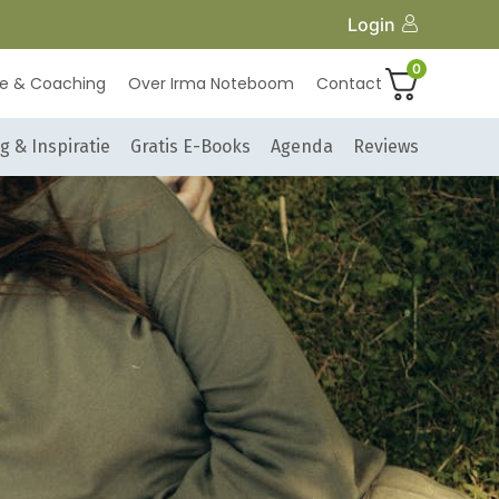
Login
0
ie & Coaching
Over Irma Noteboom
Contact
g & Inspiratie
Gratis E-Books
Agenda
Reviews