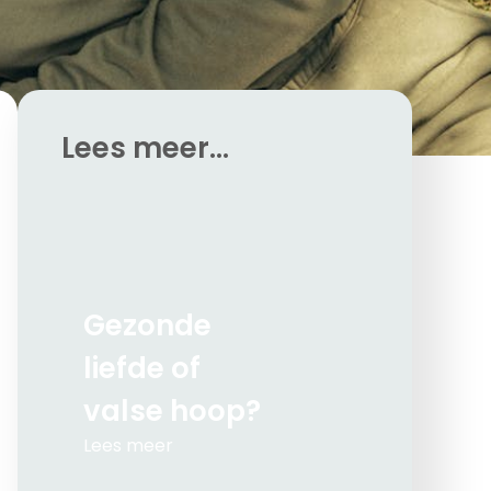
Lees meer...
Gezonde
liefde of
valse hoop?
Lees meer