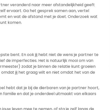
rtner veranderd naar meer afstandelijkheid geeft
jezelf ervaart. Ga het gesprek samen aan, vertel
eemt en wat de afstand met je doet. Onderzoek wat
 kunt komen.
iepste bent. En ook jij hebt niet de wens je partner te
ef de imperfecties. Het is natuurlijk mooi om van
eermeester) zodat je binnen de relatie kunt groeien
omdat jij het graag wilt en niet omdat het van de
l hebt dat je bij de dierbaren van je partner hoort,
n familie en dat je onderdeel uitmaakt van elkaars
 jouw leven mee te nemen, of sta je zelf langs de