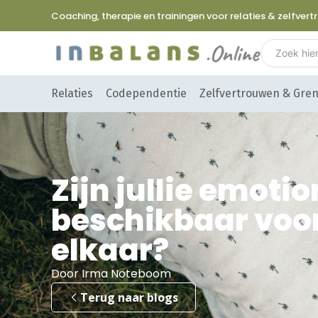
Coaching, therapie en trainingen voor relaties & zelfver
Relaties
Codependentie
Zelfvertrouwen & Gre
Zijn jullie emotio
beschikbaar voo
elkaar?
Door Irma Noteboom
Terug naar blogs