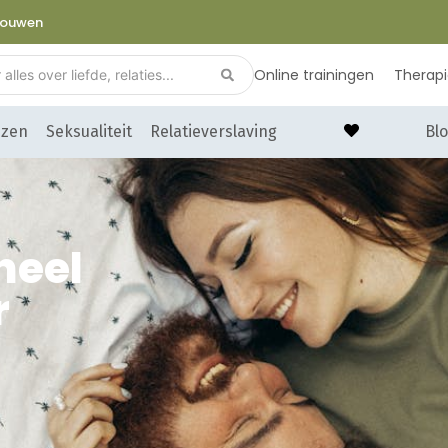
trouwen
Online trainingen
Therap
nzen
Seksualiteit
Relatieverslaving
Blo
neel
r