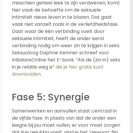
misschien geheel leek te zijn verdwenen, komt
hier vaak de behoefte om de seksuele
intimiteit nieuw leven in te blazen. Dat gaat
vaak niet vanzelf zoals in de verliefdheidsfase.
Daar waar de één verbinding voelt door
seksuele intimiteit, heeft de ander eerst
verbinding nodig om weer zin te krijgen in seks.
Seksuoloog Daphne Kemner schreef voor
InBalansOnline het E-book: “Als de (zin in) seks
in je relatie weg is”
die je hier gratis kunt
downloaden
.
Fase 5: Synergie
Samenwerken en aanvullen staat centraal in
de vijfde fase. In plaats van dat de ander een
leegte bij jou moet vullen, er voor moet zorgen
dat jij je gelukkig voelt, vind je het ‘gewoon’ fijn