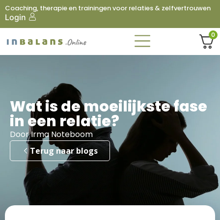
Coaching, therapie en trainingen voor relaties & zelfvertrouwen
Login
0
Wat is de moeilijkste fase
in een relatie?
Door Irma Noteboom
Terug naar blogs